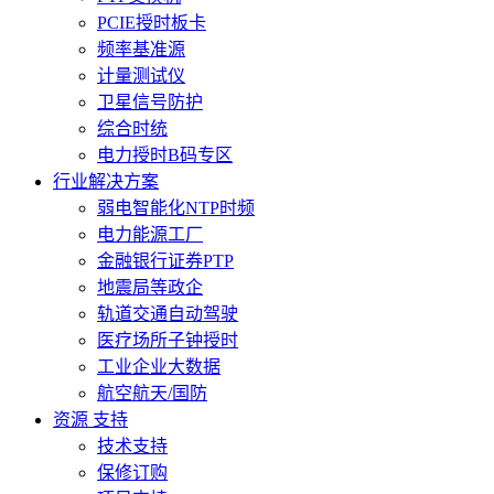
PCIE授时板卡
频率基准源
计量测试仪
卫星信号防护
综合时统
电力授时B码专区
行业解决方案
弱电智能化NTP时频
电力能源工厂
金融银行证券PTP
地震局等政企
轨道交通自动驾驶
医疗场所子钟授时
工业企业大数据
航空航天/国防
资源 支持
技术支持
保修订购