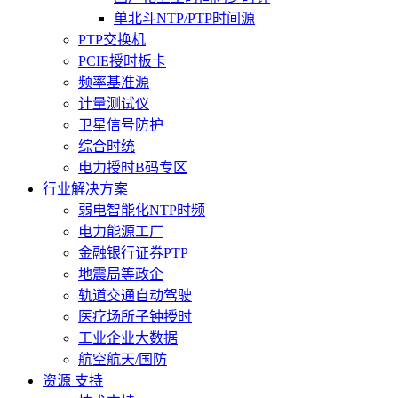
单北斗NTP/PTP时间源
PTP交换机
PCIE授时板卡
频率基准源
计量测试仪
卫星信号防护
综合时统
电力授时B码专区
行业解决方案
弱电智能化NTP时频
电力能源工厂
金融银行证券PTP
地震局等政企
轨道交通自动驾驶
医疗场所子钟授时
工业企业大数据
航空航天/国防
资源 支持