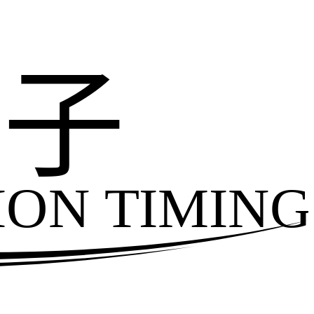
电子
ION TIMING