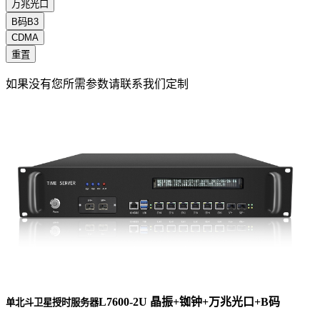
万兆光口
B码B3
CDMA
重置
如果没有您所需参数请联系我们定制
L7600-2U 晶振+铷钟+万兆光口+B码
单北斗卫星授时服务器