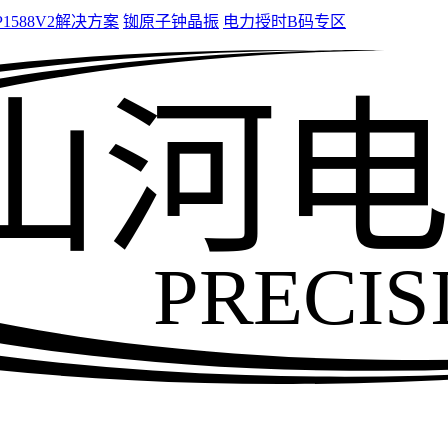
P1588V2解决方案
铷原子钟晶振
电力授时B码专区
山河
PRECIS