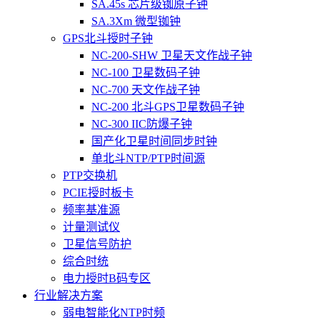
SA.45s 芯片级铷原子钟
SA.3Xm 微型铷钟
GPS北斗授时子钟
NC-200-SHW 卫星天文作战子钟
NC-100 卫星数码子钟
NC-700 天文作战子钟
NC-200 北斗GPS卫星数码子钟
NC-300 IIC防爆子钟
国产化卫星时间同步时钟
单北斗NTP/PTP时间源
PTP交换机
PCIE授时板卡
频率基准源
计量测试仪
卫星信号防护
综合时统
电力授时B码专区
行业解决方案
弱电智能化NTP时频