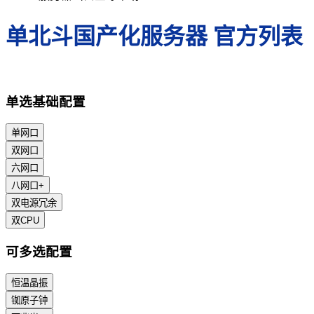
单北斗国产化服务器 官方列表
单选基础配置
单网口
双网口
六网口
八网口+
双电源冗余
双CPU
可多选配置
恒温晶振
铷原子钟