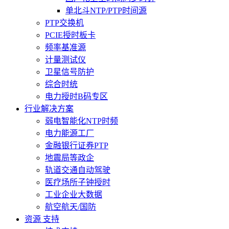
单北斗NTP/PTP时间源
PTP交换机
PCIE授时板卡
频率基准源
计量测试仪
卫星信号防护
综合时统
电力授时B码专区
行业解决方案
弱电智能化NTP时频
电力能源工厂
金融银行证券PTP
地震局等政企
轨道交通自动驾驶
医疗场所子钟授时
工业企业大数据
航空航天/国防
资源 支持