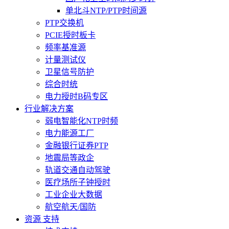
单北斗NTP/PTP时间源
PTP交换机
PCIE授时板卡
频率基准源
计量测试仪
卫星信号防护
综合时统
电力授时B码专区
行业解决方案
弱电智能化NTP时频
电力能源工厂
金融银行证券PTP
地震局等政企
轨道交通自动驾驶
医疗场所子钟授时
工业企业大数据
航空航天/国防
资源 支持