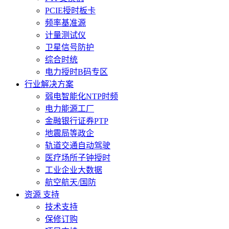
PCIE授时板卡
频率基准源
计量测试仪
卫星信号防护
综合时统
电力授时B码专区
行业解决方案
弱电智能化NTP时频
电力能源工厂
金融银行证券PTP
地震局等政企
轨道交通自动驾驶
医疗场所子钟授时
工业企业大数据
航空航天/国防
资源 支持
技术支持
保修订购