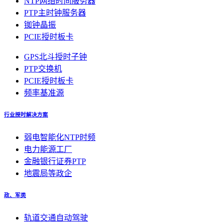
NTP网络时间服务器
PTP主时钟服务器
铷钟晶振
PCIE授时板卡
GPS北斗授时子钟
PTP交换机
PCIE授时板卡
频率基准源
行业授时解决方案
弱电智能化NTP时频
电力能源工厂
金融银行证券PTP
地震局等政企
政、军类
轨道交通自动驾驶