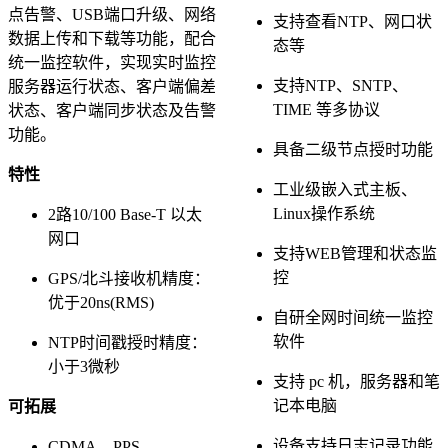
点告警、USB端口升级、网络
支持查看NTP、网口状
数据上传和下载等功能，配合
态等
统一监控软件，实现实时监控
支持NTP、SNTP、
服务器运行状态、客户端偏差
TIME 等多协议
状态、客户端同步状态及告警
功能。
具备二级节点授时功能
特性
工业级嵌入式主板、
Linux操作系统
2路10/100 Base-T 以太
网口
支持WEB管理和状态监
控
GPS/北斗接收机精度：
优于20ns(RMS)
自研全网时间统一监控
软件
NTP时间戳授时精度：
小于3微秒
支持 pc 机，服务器和笔
记本电脑
可拓展
设备支持日志记录功能
CDMA、PPS、