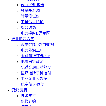
PCIE授时板卡
频率基准源
计量测试仪
卫星信号防护
综合时统
电力授时B码专区
行业解决方案
弱电智能化NTP时频
电力能源工厂
金融银行证券PTP
地震局等政企
轨道交通自动驾驶
医疗场所子钟授时
工业企业大数据
航空航天/国防
资源 支持
技术支持
保修订购