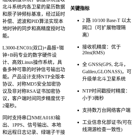
北斗系统内各卫星的星历数据
关键指标
和原子钟频标基准，经过延时
2 路 10/100 Base-T 以太
补偿、滤波和PID算法实现本
网口（可扩展物理隔
地时钟的同步和高精度授时功
离）
能。
接收机精度：优于
L3000-ENC01(双口)+晶振+铷
20ns(RMS)
钟+B码专业的数字硬件设
计、高效Linux操作系统，具
全 GNSS(GPS, 北斗，
备多种可靠的时钟信号输出功
Galileo,GLONASS)，可
能。产品设计支持NTP全版本
升级单北斗卫星系统
协议、对称MD5安全加密协
NTP时间戳授时精度：
议及非对称RSA证书加密协
小于3微秒
议，客户端时间同步精度优于
2毫秒。
支持数万台网络客户端
同时支持串口NMEA0183输
工业信息化部证书(可在
出、1PPS、信号输出、本地
线溯源检查一致性)
和远程日志记录、绿端子干接