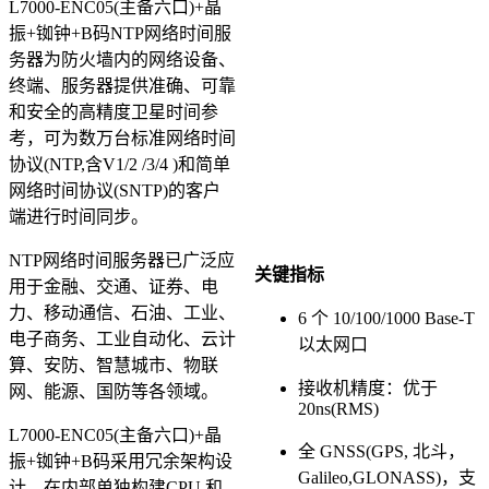
L7000-ENC05(主备六口)+晶
振+铷钟+B码NTP网络时间服
务器为防火墙内的网络设备、
终端、服务器提供准确、可靠
和安全的高精度卫星时间参
考，可为数万台标准网络时间
协议(NTP,含V1/2 /3/4 )和简单
网络时间协议(SNTP)的客户
端进行时间同步。
NTP网络时间服务器已广泛应
关键指标
用于金融、交通、证券、电
力、移动通信、石油、工业、
6 个 10/100/1000 Base-T
电子商务、工业自动化、云计
以太网口
算、安防、智慧城市、物联
接收机精度：优于
网、能源、国防等各领域。
20ns(RMS)
L7000-ENC05(主备六口)+晶
全 GNSS(GPS, 北斗，
振+铷钟+B码采用冗余架构设
Galileo,GLONASS)，支
计，在内部单独构建CPU 和