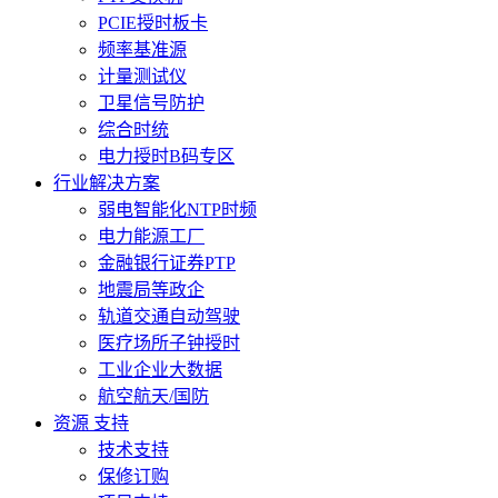
PCIE授时板卡
频率基准源
计量测试仪
卫星信号防护
综合时统
电力授时B码专区
行业解决方案
弱电智能化NTP时频
电力能源工厂
金融银行证券PTP
地震局等政企
轨道交通自动驾驶
医疗场所子钟授时
工业企业大数据
航空航天/国防
资源 支持
技术支持
保修订购