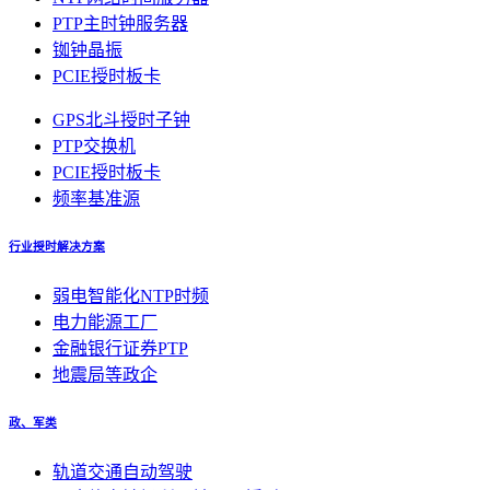
PTP主时钟服务器
铷钟晶振
PCIE授时板卡
GPS北斗授时子钟
PTP交换机
PCIE授时板卡
频率基准源
行业授时解决方案
弱电智能化NTP时频
电力能源工厂
金融银行证券PTP
地震局等政企
政、军类
轨道交通自动驾驶