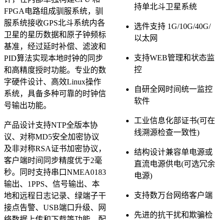
持单北斗卫星系统
FPGA电路组成驯服系统，驯
服系统接收GPS北斗系统内各
选件支持 1G/10G/40G/
卫星的星历数据和原子钟频标
以太网
基准，经过延时补偿、滤波和
支持WEB管理和状态监
PID算法实现本地时钟的同步
控
和高精度授时功能。专业的数
字硬件设计、高效Linux操作
自研全网时间统一监控
系统，具备多种可靠的时钟信
软件
号输出功能。
工业信息化部证书(可在
产品设计支持NTP全版本协
线溯源检查一致性)
议、对称MD5安全加密协议
及非对称RSA证书加密协议，
结构设计兼容单电源或
客户端时间同步精度优于2毫
直流电源供电(可选冗余
秒。同时支持串口NMEA0183
电源)
输出、1PPS、信号输出、本
支持数万台网络客户端
地和远程日志记录、绿端子干
接点告警、USB端口升级、网
先进的抗干扰和欺骗检
络数据上传和下载等功能，配