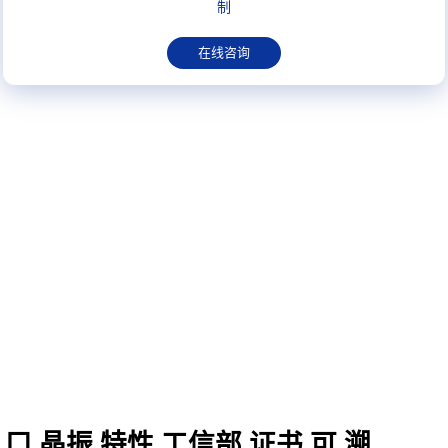
制
在线咨询
6口,口,晶振,特性,工信部,证书,可,溯