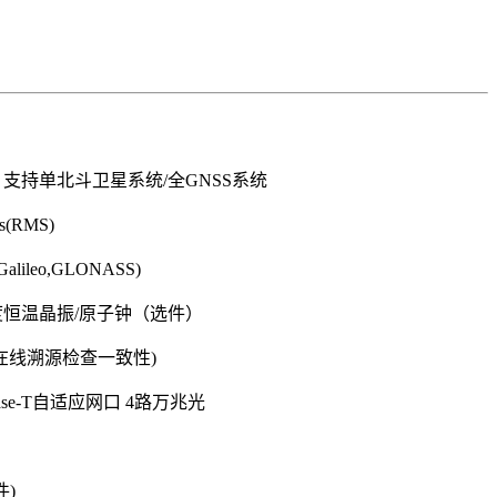
支持单北斗卫星系统/全GNSS系统
(RMS)
lileo,GLONASS)
恒温晶振/原子钟（选件）
在线溯源检查一致性)
 Base-T自适应网口 4路万兆光
件)