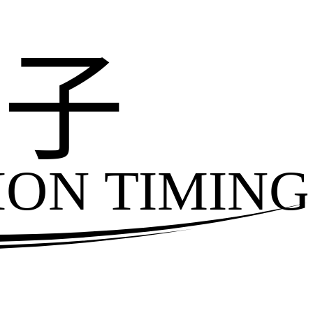
电子
ION TIMING