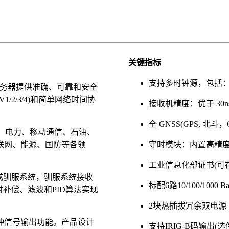
关键指标
支持多时钟源，包括：
、服务器提供准确、可靠和安全
/2/3/4)和简单网络时间协
接收机精度：优于 30ns
全 GNSS(GPS, 北斗，Ga
证券、电力、移动通信、石油、
联网、能源、国防等各领
守时模块：内置高精度
工业信息化部证书(可
组成驯服系统，驯服系统接收
标配6路10/100/1000
补偿、滤波和PID算法实现
2块热插拔冗余双电源
钟信号输出功能。产品设计
支持IRIG-B码输出(选